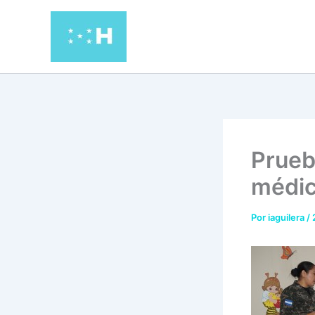
Ir
al
contenido
Prueb
médic
Por
iaguilera
/