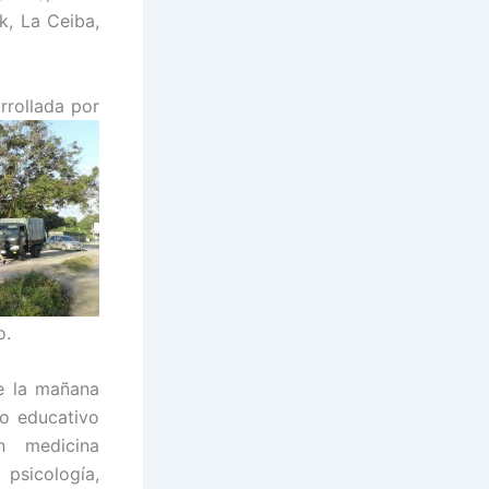
, La Ceiba,
rrollada por
o.
e la mañana
ro educativo
n medicina
sicología,