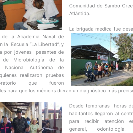
Comunidad de Sambo Creek
Atlántida.
La brigada médica fue desa
s de la Academia Naval de
n la Escuela “La Libertad”, y
a por jóvenes pasantes de
a de Microbiología de la
ad Nacional Autónoma de
quienes realizaron pruebas
ratorio que fueron
es para que los médicos dieran un diagnóstico más precis
Desde tempranas horas d
habitantes llegaron al cent
para recibir atención e
general, odontología, p