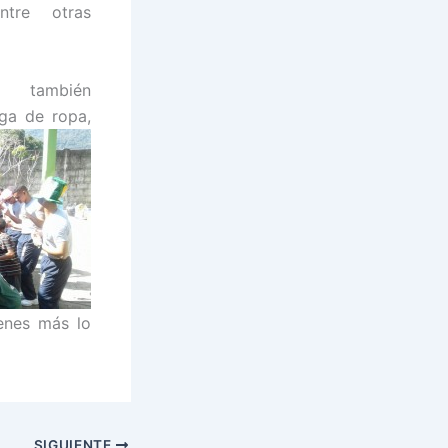
entre otras
s también
ega de ropa,
ienes más lo
SIGUIENTE