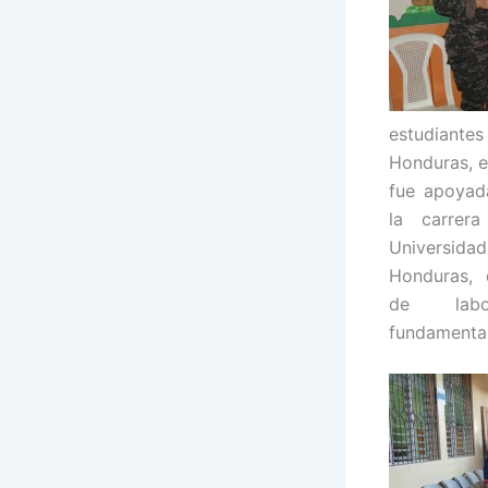
estudiante
Honduras, e
fue apoyad
la carrer
Universid
Honduras, 
de labo
fundamental