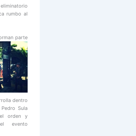
liminatorio
ca rumbo al
forman
parte
rrolla dentro
 Pedro Sula
el orden y
el evento