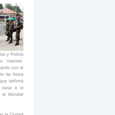
as y Policía
co realizan
uardo con el
te de fiesta
que definirá
a pasa a la
a al Mundial
en la Ciudad