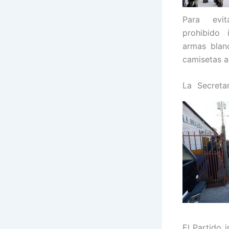
Para evit
prohibido 
armas blanc
camisetas a
La Secreta
El Partido 