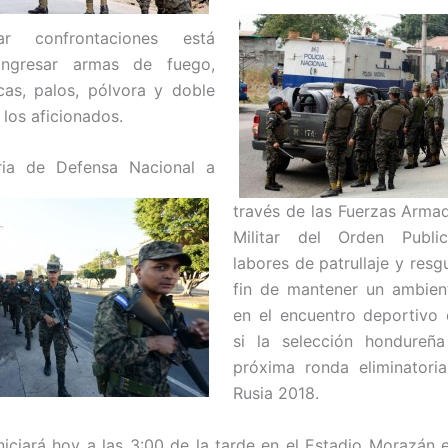
ar confrontaciones está
ingresar armas de fuego,
as, palos, pólvora y doble
 los aficionados.
ria de Defensa Nacional a
través de las Fuerzas Armad
Militar del Orden Publi
labores de patrullaje y resg
fin de mantener un ambien
en el encuentro deportivo 
si la selección hondureñ
próxima ronda eliminatori
Rusia 2018.
iniciará hoy a las 3:00 de la tarde en el Estadio Morazán 