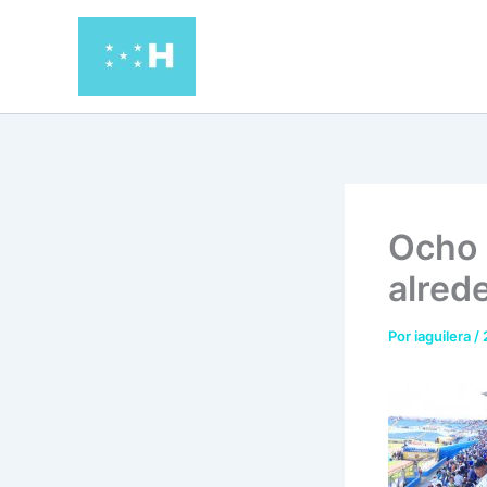
Ir
al
contenido
Ocho 
alred
Por
iaguilera
/