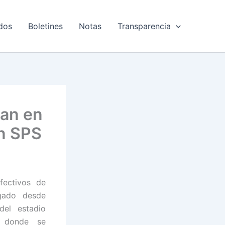
dos
Boletines
Notas
Transparencia
gan en
en SPS
fectivos de
gado desde
del estadio
 donde se