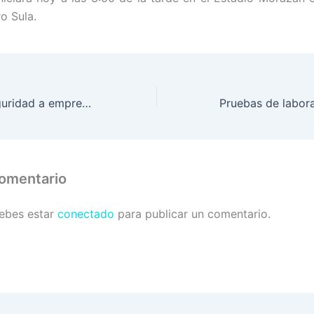
o Sula.
PMOP brinda seguridad a empresas de transporte en Comayagüela
comentario
debes estar
conectado
para publicar un comentario.