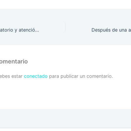
Pruebas de laboratorio y atención médica gratuita recibieron ceibeños.
comentario
debes estar
conectado
para publicar un comentario.