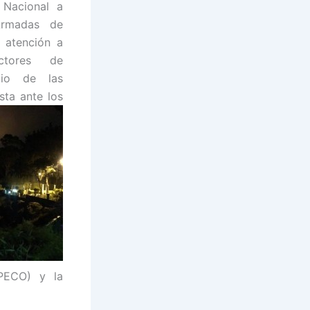
 Nacional a
Armadas de
a atención a
ctores de
dio de las
sta ante los
PECO) y la