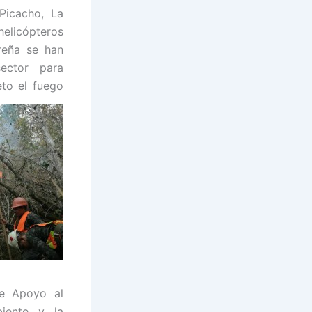
 Picacho, La
helicópteros
reña se han
ector para
eto el fuego
de Apoyo al
iente y la