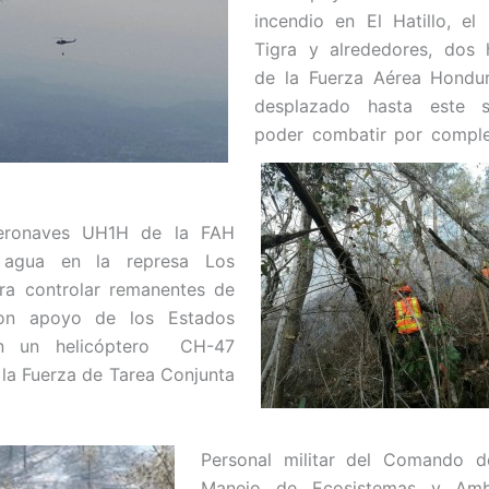
incendio en El Hatillo, el
Tigra y alrededores, dos 
de la Fuerza Aérea Hondu
desplazado hasta este s
poder combatir por com
pl
eronaves UH1H de la FAH
n agua en la represa Los
ra controlar remanentes de
con apoyo de los Estados
n un helicóptero CH-47
la Fuerza de Tarea Conjunta
Personal militar del Comando 
Manejo de Ecosistemas y Amb