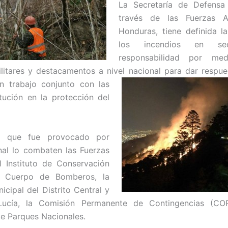
La Secretaría de Defensa
través de las Fuerzas 
Honduras, tiene definida l
los incendios en se
responsabilidad por me
litares y destacamentos a nivel nacional para dar
respue
en trabajo conjunto con las
tución en la protección del
io que fue provocado por
al lo combaten las Fuerzas
 Instituto de Conservación
el Cuerpo de Bomberos, la
icipal del Distrito Central y
Lucía, la Comisión Permanente de Contingencias (CO
e Parques Nacionales.