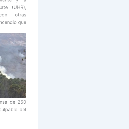
ate (UHR),
con otras
 incendio que
ensa de 250
culpable del