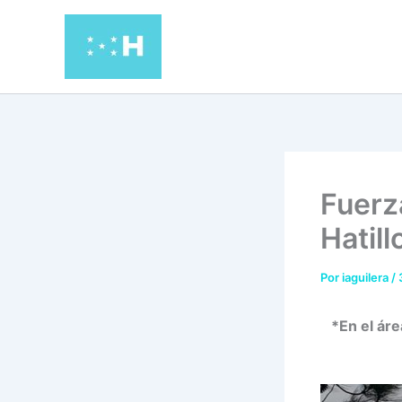
Ir
al
contenido
Fuerz
Hatill
Por
iaguilera
/
*En el ár