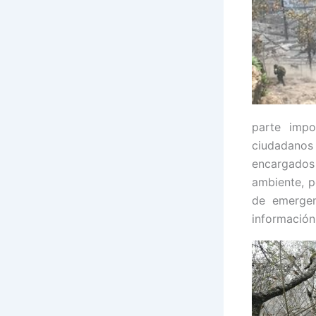
parte impo
ciudadanos 
encargado
ambiente, po
de emergen
información