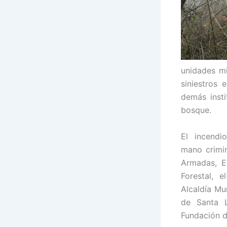
unidades mi
siniestros 
demás insti
bosque.
El incend
mano crimin
Armadas, El
Forestal, 
Alcaldía Mun
de Santa 
Fundación d