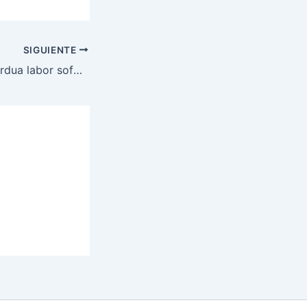
SIGUIENTE
Después de una ardua labor sofocan fuego de El Hatillo