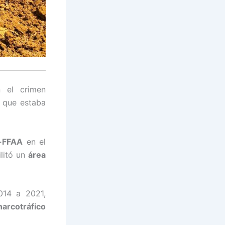
 el crimen
” que estaba
-FFAA
en el
ilitó un
área
014 a 2021,
narcotráfico