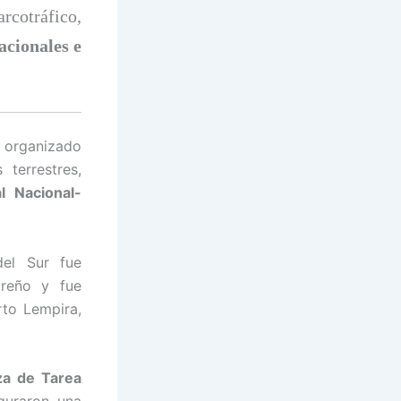
rcotráfico,
acionales e
 organizado
 terrestres,
l Nacional-
el Sur fue
ureño y fue
rto Lempira,
a de Tarea