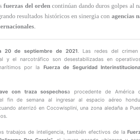
s
fuerzas del orden
continúan dando duros golpes al na
grando resultados históricos en sinergia con
agencias n
ternacionales
.
pa 20 de septiembre de 2021
. Las redes del crimen
al y el narcotráfico son desestabilizadas en operativos
marítimos por la
Fuerza de Seguridad Interinstituciona
ave con traza sospechos
a procedente de América d
el fin de semana al ingresar al espacio aéreo hond
uando aterrizó en Cocowisplini, una zona aledaña a Pue
ios.
os trabajos de inteligencia, también efectivos de la
Fuerz