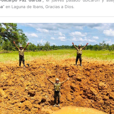
olicarpo Paz García”,
el jueves pasado ubicaron y ase
ha
” en Laguna de Ibans, Gracias a Dios.