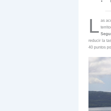
L
as ac
terri
Segur
reducir la t
40 puntos po