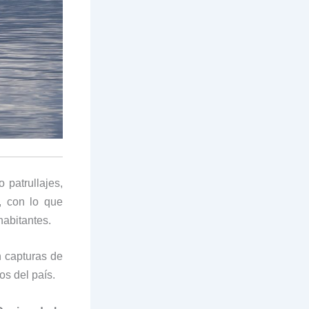
o patrullajes,
, con lo que
habitantes.
n capturas de
s del país.