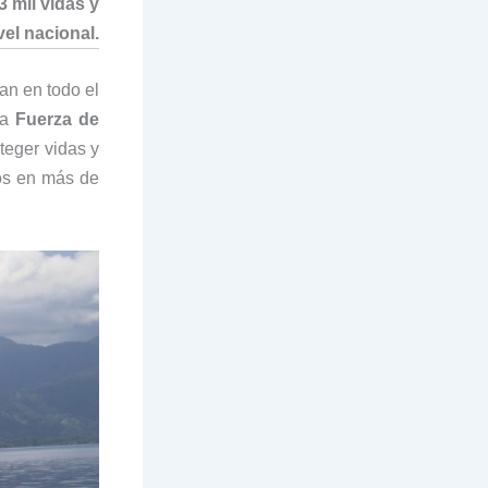
3 mil vidas y
vel nacional.
an en todo el
la
Fuerza de
oteger vidas y
ios en más de