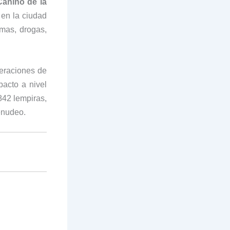
Canino de la
 en la ciudad
rmas, drogas,
peraciones de
pacto a nivel
42 lempiras,
enudeo.
: