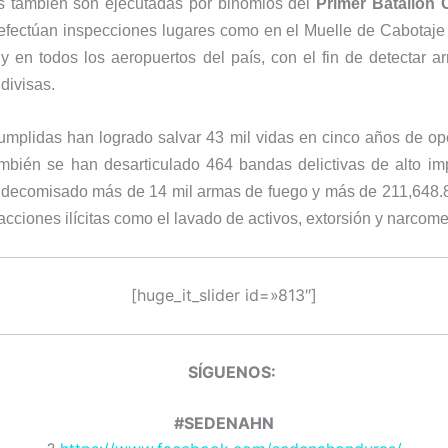
s también son ejecutadas por binomios del
Primer Batallón 
 efectúan inspecciones lugares como en el Muelle de Cabotaje
y en todos los aeropuertos del país, con el fin de detectar a
divisas.
umplidas han logrado salvar 43 mil vidas en cinco años de o
mbién se han desarticulado 464 bandas delictivas de alto im
a decomisado más de 14 mil armas de fuego y más de 211,648.8
acciones ilícitas como el lavado de activos, extorsión y narcom
[huge_it_slider id=»813″]
SÍGUENOS
#SEDENAHN