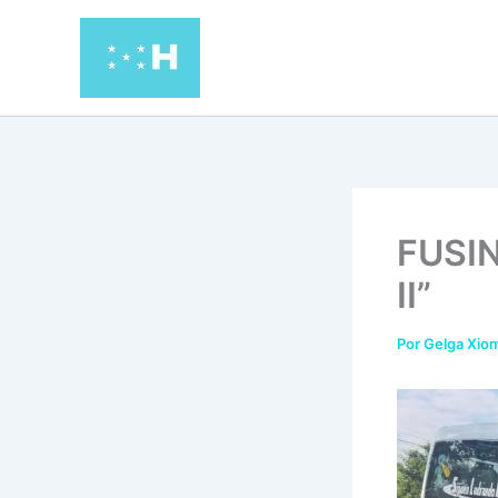
Ir
al
contenido
FUSIN
II”
Por
Gelga Xiom