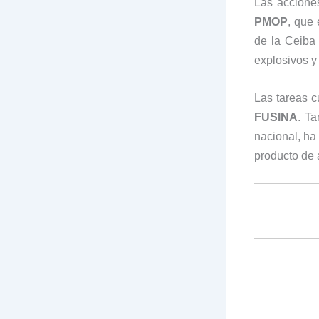
Las accione
PMOP
, que
de la Ceiba 
explosivos y 
Las tareas c
FUSINA
. Ta
nacional, h
producto de 