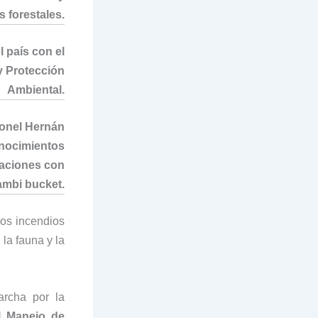
 forestales.
l país con el
y Protección
Ambiental.
ronel Hernán
onocimientos
raciones con
ambi bucket.
los incendios
la fauna y la
archa por la
 Manejo de