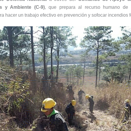
s y Ambiente (C-9)
, que prepara al recurso humano de
a hacer un trabajo efectivo en prevención y sofocar incendios f