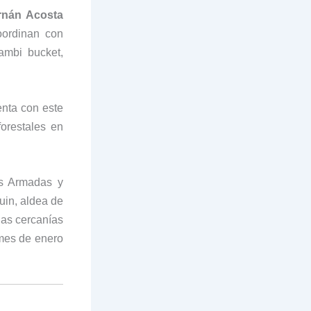
rnán Acosta
oordinan con
ambi bucket,
nta con este
orestales en
as Armadas y
uin, aldea de
las cercanías
mes de enero