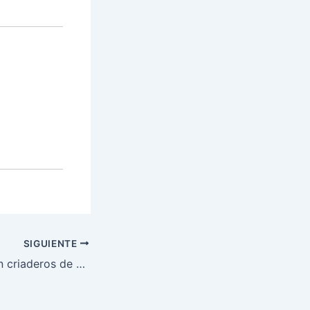
:
SIGUIENTE
Militares erradican criaderos de zancudos