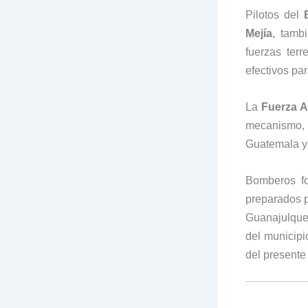
Pilotos del
Mejía
, tamb
fuerzas ter
efectivos pa
La
Fuerza 
mecanismo, 
Guatemala y
Bomberos fo
preparados p
Guanajulque,
del municip
del presente