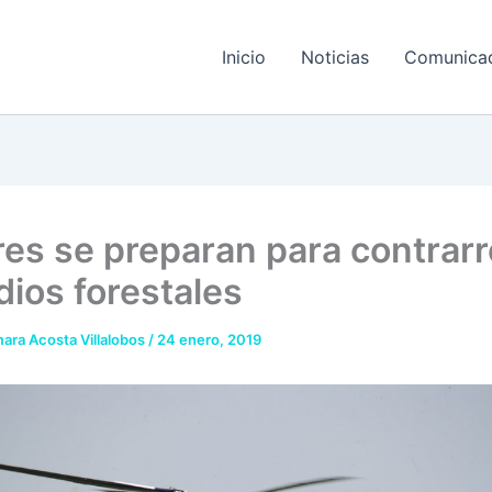
Inicio
Noticias
Comunica
ares se preparan para contrarr
dios forestales
ara Acosta Villalobos
/
24 enero, 2019