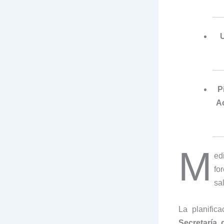
U
P
Ac
M
ed
fo
sa
La planific
Secretaría