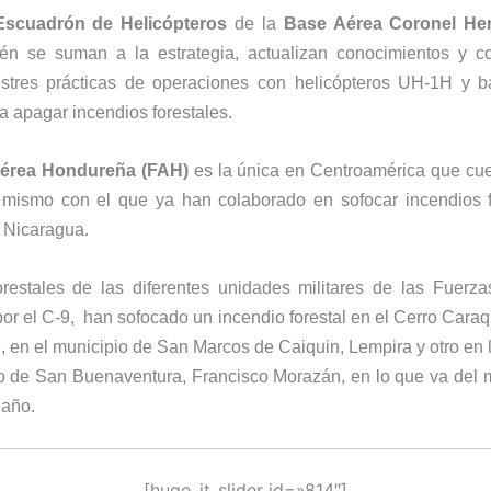
Escuadrón de Helicópteros
de la
Base Aérea Coronel He
ién se suman a la estrategia, actualizan conocimientos y c
restres prácticas de operaciones con helicópteros UH-1H y b
ra apagar incendios forestales.
Aérea Hondureña (FAH)
es la única en Centroamérica que cue
mismo con el que ya han colaborado en sofocar incendios f
 Nicaragua.
restales de las diferentes unidades militares de las Fuerz
or el C-9, han sofocado un incendio forestal en el Cerro Caraq
 en el municipio de San Marcos de Caiquin, Lempira y otro en 
io de San Buenaventura, Francisco Morazán, en lo que va del 
 año.
[huge_it_slider id=»814″]