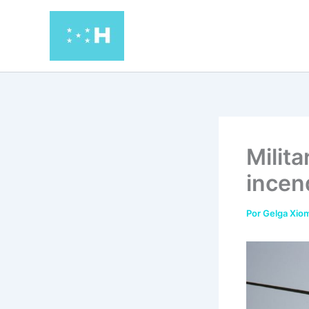
Ir
al
contenido
Milit
incen
Por
Gelga Xiom