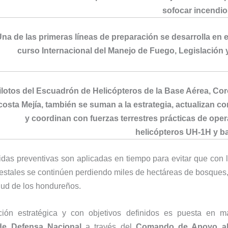
sofocar incendios
na de las primeras líneas de preparación se desarrolla en e
curso Internacional del Manejo de Fuego, Legislación 
ilotos del Escuadrón de Helicópteros de la Base Aérea, Co
osta Mejía, también se suman a la estrategia, actualizan c
y coordinan con fuerzas terrestres prácticas de ope
helicópteros UH-1H
y b
idas preventivas son aplicadas en tiempo para evitar que con 
restales se continúen perdiendo miles de hectáreas de bosques, 
lud de los hondureños.
ación estratégica y con objetivos definidos es puesta en m
 de Defensa Nacional
a través del
Comando de Apoyo al