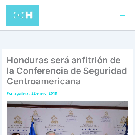
Ir
al
contenido
Honduras será anfitrión de
la Conferencia de Seguridad
Centroamericana
Por
iaguilera
/
22 enero, 2019