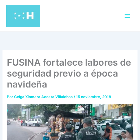
Ir
al
contenido
FUSINA fortalece labores de
seguridad previo a época
navideña
Por
Gelga Xiomara Acosta Villalobos
/
15 noviembre, 2018