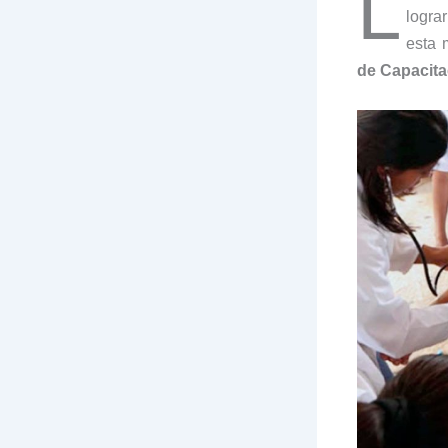
L
logra
esta 
de Capacita