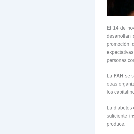
El 14 de no
desarrollan 
promoción d
expectativa
personas con
La
FAH
se s
otras organ
los capitali
La diabetes
suficiente i
produce.