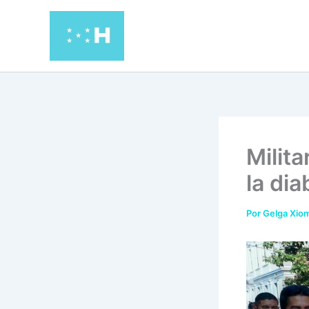
Ir
al
contenido
Milit
la di
Por
Gelga Xiom