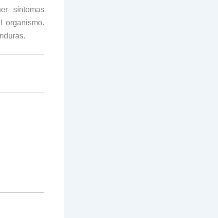
er síntomas
al organismo.
onduras.