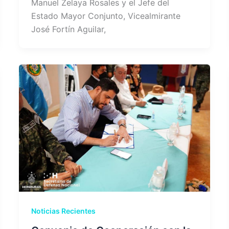
Manuel Zelaya Rosales y el Jefe del
Estado Mayor Conjunto, Vicealmirante
José Fortín Aguilar,
Noticias Recientes