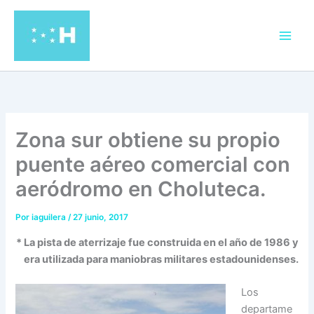
Ir
al
contenido
Zona sur obtiene su propio
puente aéreo comercial con
aeródromo en Choluteca.
Por
iaguilera
/
27 junio, 2017
* La pista de aterrizaje fue construida en el año de 1986 y
era utilizada para maniobras militares estadounidenses.
Los
departame