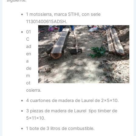
siguiente:
1 motosierra, marca STIHI, con serie
11301400615ADSH.
01
C
ad
en
a
de
m
ot
osierra.
4 cuartones de madera de Laurel de 2x5x10.
3 piezas de madera de Laurel tipo timber de
5x11x10.
1 bote de 3 litros de combustible.