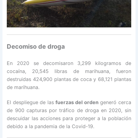
Decomiso de droga
En 2020 se decomisaron 3,299 kilogramos de
cocaína, 20,545 libras de marihuana, fueron
destruidas 424,900 plantas de coca y 68,121 plantas
de marihuana.
El despliegue de las
fuerzas del orden
generó cerca
de 900 capturas por tráfico de droga en 2020, sin
descuidar las acciones para proteger a la población
debido a la pandemia de la Covid-19.