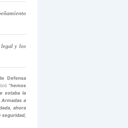
mpeñamiento
legal y los
 de Defensa
ibió
“hemos
e estaba la
s Armadas a
dada, ahora
e seguridad,