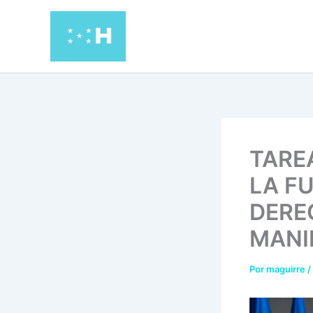
Ir
al
contenido
TARE
LA F
DERE
MANI
Por
maguirre
/