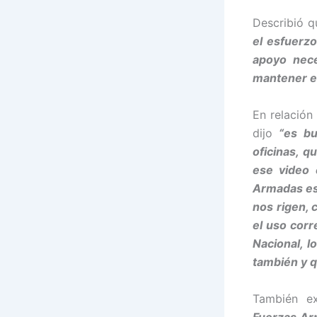
Describió 
el esfuerzo
apoyo nece
mantener es
En relación
dijo
“es bu
oficinas, q
ese video 
Armadas es 
nos rigen, 
el uso corr
Nacional, l
también y 
También e
Fuerzas Ar