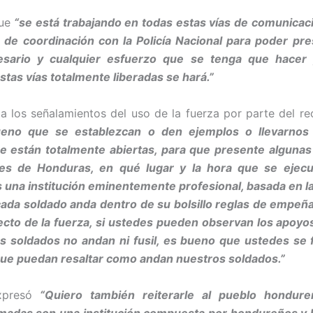
que
“se está trabajando en todas estas vías de comunicac
 de coordinación con la Policía Nacional para poder pre
sario y cualquier esfuerzo que se tenga que hacer
tas vías totalmente liberadas se hará.”
 a los señalamientos del uso de la fuerza por parte del rec
eno que se establezcan o den ejemplos o llevarnos 
ue están totalmente abiertas, para que presente algunas
es de Honduras, en qué lugar y la hora que se ejecu
una institución eminentemente profesional, basada en l
cada soldado anda dentro de su bolsillo reglas de empe
ecto de la fuerza, si ustedes pueden observan los apoyos 
os soldados no andan ni fusil, es bueno que ustedes se 
que puedan resaltar como andan nuestros soldados.”
xpresó
“Quiero también reiterarle al pueblo hondure
madas son una institución compuesta por hondureños y