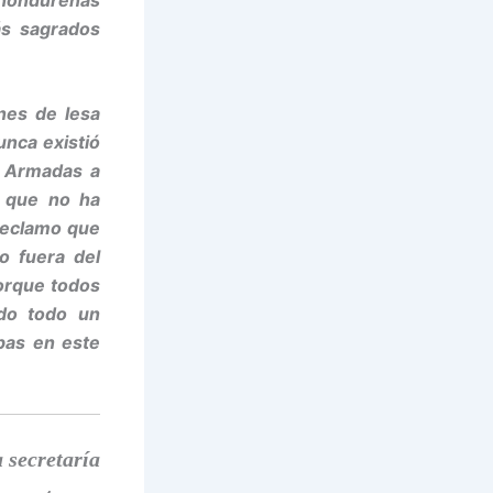
ás sagrados
nes de lesa
nca existió
s Armadas a
 que no ha
 reclamo que
o fuera del
porque todos
do todo un
pas en este
 secretaría