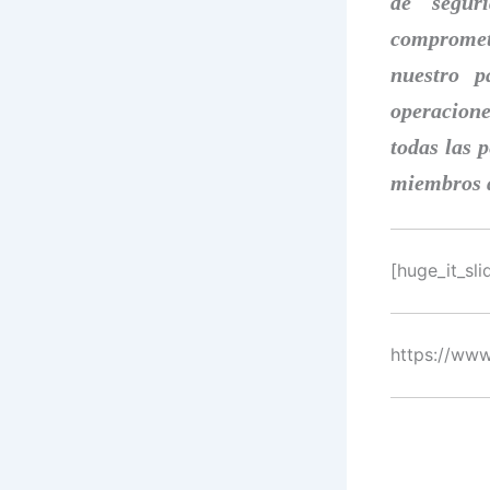
de segur
comprometi
nuestro p
operacione
todas las 
miembros d
[huge_it_sli
https://ww