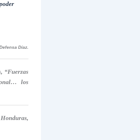
poder
 Defensa Díaz.
s, “Fuerzas
ional… los
e Honduras,