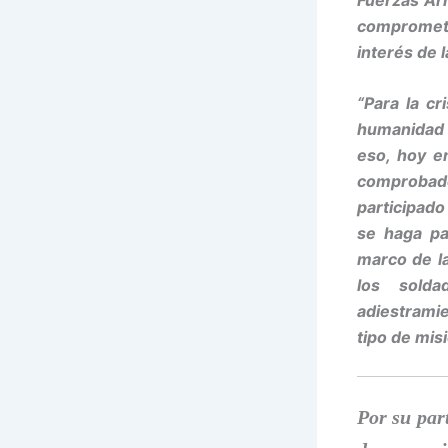
comprometi
interés de l
“Para la c
humanidad 
eso, hoy e
comprobad
participado
se haga pa
marco de la
los solda
adiestrami
tipo de mis
Por su par