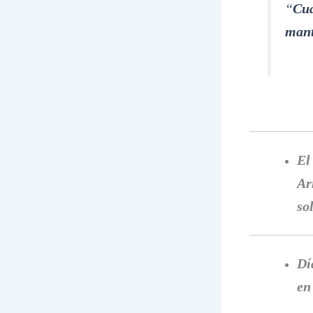
“
Cu
mant
El
Ar
so
Dí
en