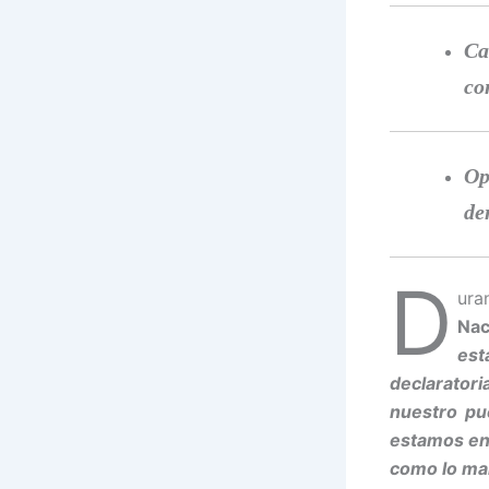
Ca
co
Op
de
D
ura
Nac
est
declarator
nuestro pu
estamos en 
como lo ma