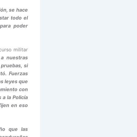
ión, se hace
star todo el
 para poder
urso militar
a nuestras
 pruebas, si
tó. Fuerzas
as leyes que
ñamiento con
a la Policía
fijen en eso
ño que las
 hondureñas