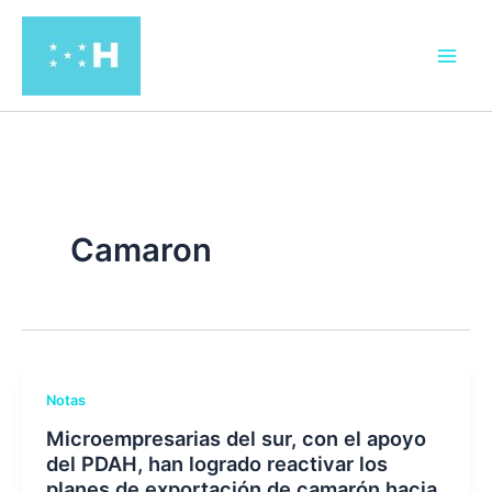
Ir
al
contenido
Camaron
Notas
Microempresarias del sur, con el apoyo
del PDAH, han logrado reactivar los
planes de exportación de camarón hacia