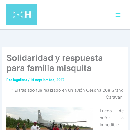
Ir
al
contenido
Solidaridad y respuesta
para familia misquita
Por
iaguilera
/
14 septiembre, 2017
* El traslado fue realizado en un avión Cessna 208 Grand
Caravan.
Luego de
sufrir la
inmedible