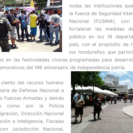
todas las instituciones q
la Fuerza de Seguridad Inter
Nacional (FUSINA), con
fortalecer las medidas d
pública en los 18 depart
país, con el propósito de 
los hondureños que partic
s en las festividades cívicas programadas para desarrol
morativos del 196 aniversario de inde
pendencia patria.
 ciento del recurso humano
taria de Defensa Nacional a
as Fuerzas Armadas y demás
ones como son la Policía
igración, Dirección Nacional
ción e Inteligencia, Fiscales
on Jurisdicción Nacional,