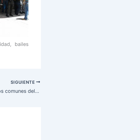
dad, bailes
SIGUIENTE
Trasladan 668 reos comunes del Penal de San Pedro Sula a diferentes cárceles del país.