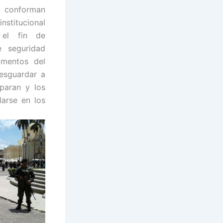
ue conforman
institucional
 el fin de
e seguridad
amentos del
resguardar a
iparan y los
larse en los