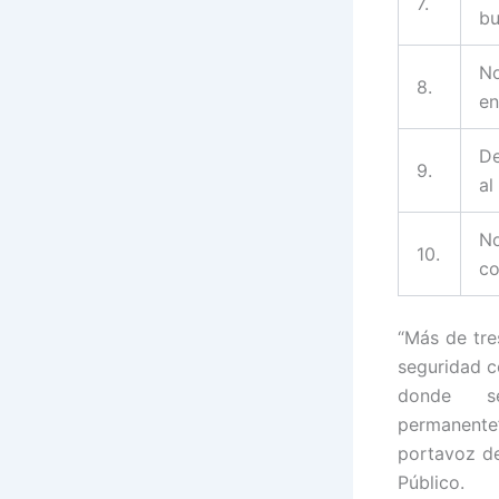
7.
bu
No
8.
en
De
9.
al
No
10.
co
“Más de tre
seguridad co
donde se
permanente
portavoz de
Público.