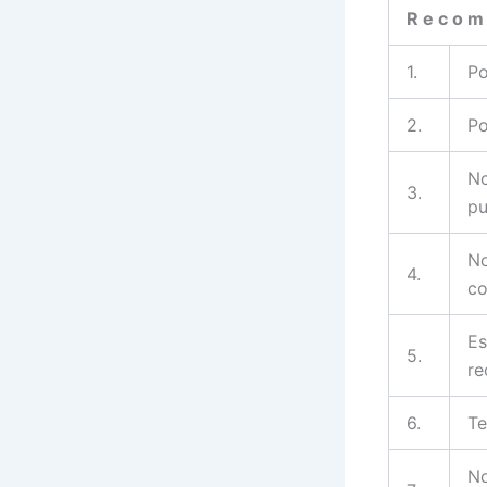
R e c o m 
1.
Po
2.
Po
No
3.
pu
No
4.
co
Es
5.
re
6.
Te
No