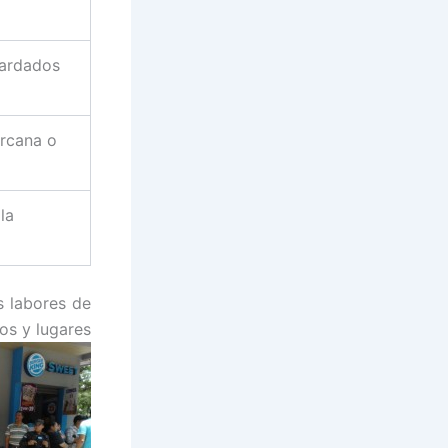
uardados
ercana o
la
s labores de
os y lugares