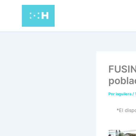
Ir
al
contenido
FUSIN
pobla
Por
iaguilera
/
*El disp