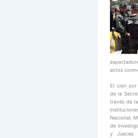
espectadore
actos conme
El cien por
de la Secre
través de l
instituci
Nacional, M
de Investiga
y Jueces c