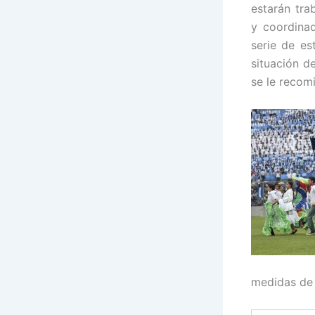
estarán tra
y coordinad
serie de es
situación d
se le recom
medidas de 