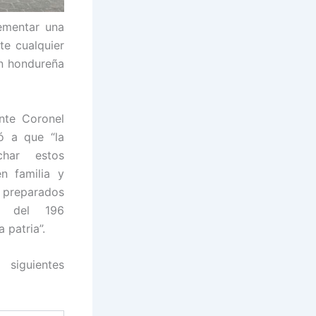
lementar una
te cualquier
ón hondureña
ente Coronel
ó a que “la
char estos
n familia y
 preparados
n del 196
 patria”.
iguientes