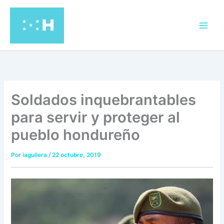
Ir
al
contenido
Soldados inquebrantables
para servir y proteger al
pueblo hondureño
Por
iaguilera
/
22 octubre, 2019