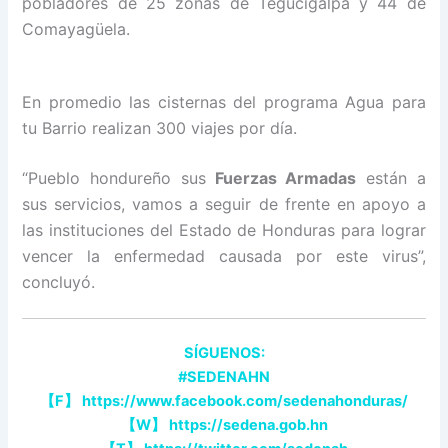
pobladores de 25 zonas de Tegucigalpa y 44 de
Comayagüela.
En promedio las cisternas del programa Agua para
tu Barrio realizan 300 viajes por día.
“Pueblo hondureño sus
Fuerzas Armadas
están a
sus servicios, vamos a seguir de frente en apoyo a
las instituciones del Estado de Honduras para lograr
vencer la enfermedad causada por este virus”,
concluyó.
SÍGUENOS:
#SEDENAHN
【
F
】
https://www.facebook.com/sedenahonduras/
【
W
】
https://sedena.gob.hn