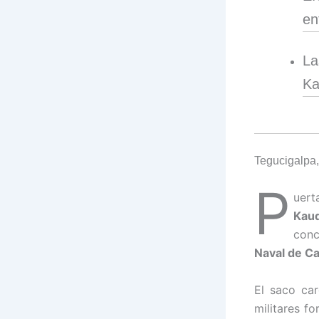
en
La
Ka
Tegucigalpa,
P
uert
Kauq
conc
Naval de Ca
El saco ca
militares f