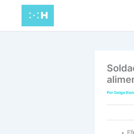
Ir
al
contenido
Solda
alime
Por
Gelga Xiom
Ef