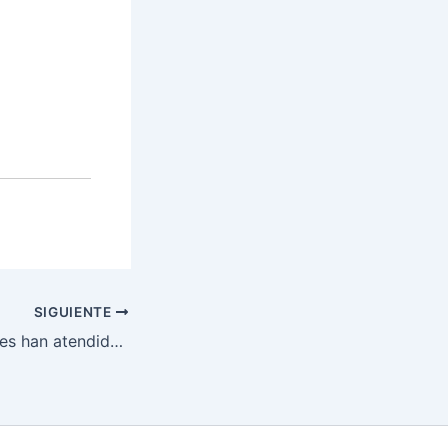
SIGUIENTE
Soldados forestales han atendido por tierra y aire 638 incendios este año