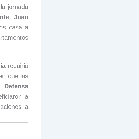
 la jornada
ente Juan
os casa a
rtamentos
ia
requirió
 en que las
e Defensa
eficiaron a
raciones a