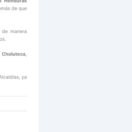
n Honduras
demás de que
er de manera
os.
e
Choluteca,
Alcaldías, ya