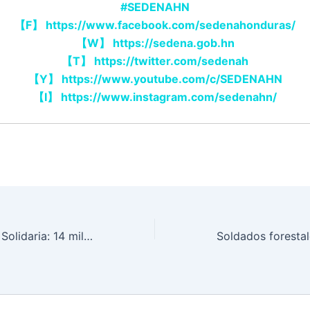
#SEDENAHN
【
F
】
https://www.facebook.com/sedenahonduras/
【
W
】
https://sedena.gob.hn
【
T
】
https://twitter.com/sedenah
【
Y
】
https://www.youtube.com/c/SEDENAHN
【
I
】
https://www.instagram.com/sedenahn/
II Fase Honduras Solidaria: 14 mil familias vulnerables del Distrito son asistidas con alimentos