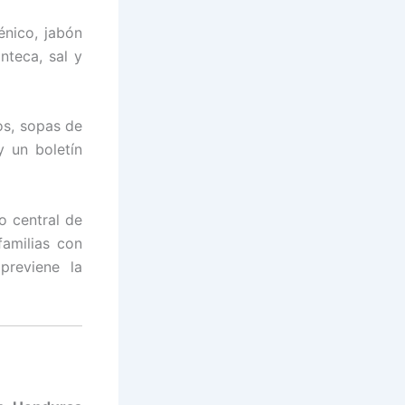
énico, jabón
nteca, sal y
os, sopas de
y un boletín
o central de
familias con
previene la