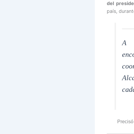
del presid
país, duran
A d
enc
coo
Alc
cad
Precisó