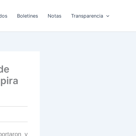
dos
Boletines
Notas
Transparencia
de
pira
portaron y