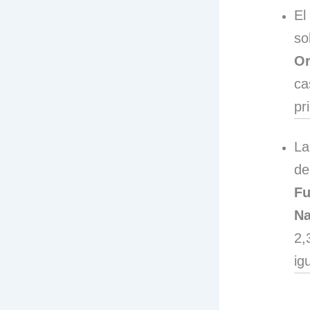
El
so
Or
ca
pr
La
de
Fu
Na
2,
ig