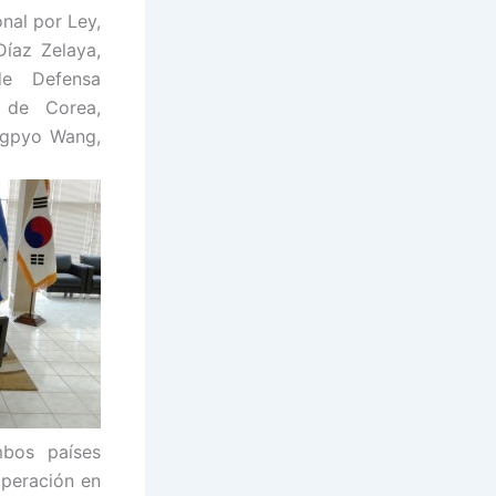
nal por Ley,
Díaz Zelaya,
de Defensa
 de Corea,
ongpyo Wang,
mbos países
operación en