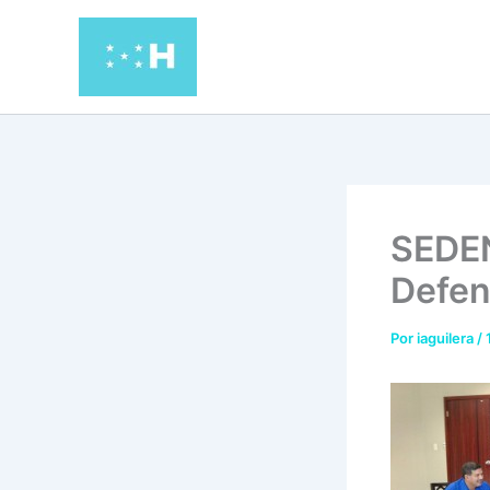
Ir
al
contenido
SEDEN
Defen
Por
iaguilera
/