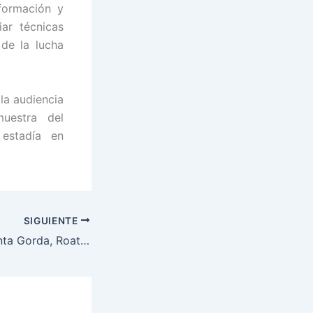
formación y
ar técnicas
de la lucha
la audiencia
uestra del
 estadía en
SIGUIENTE
Habitantes de Punta Gorda, Roatán, Islas de la Bahía, beneficiados con atenciones médicas gratuitas.