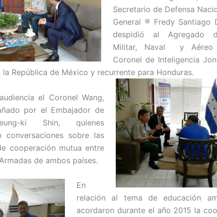
Secretario de Defensa Nacio
General ® Fredy Santiago 
despidió al Agregado 
Militar, Naval y Aéreo
Coronel de Inteligencia J
 la República de México y recurrente par
a Honduras.
audiencia el Coronel Wang,
ñado por el Embajador de
ung-ki Shin, quienes
n conversaciones sobre las
de cooperación mutua entre
 Armadas de ambos países.
En
relación al tema de educación a
acordaron durante el año 2015 la co