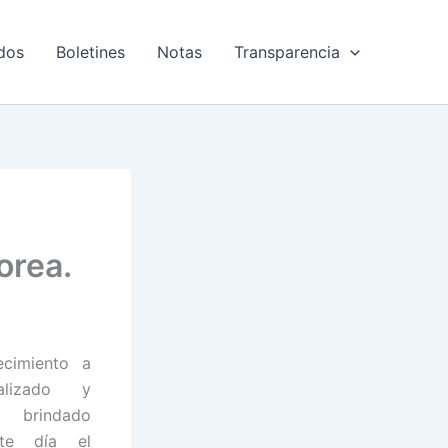
dos
Boletines
Notas
Transparencia
orea.
cimiento a
alizado y
o brindado
ste día el