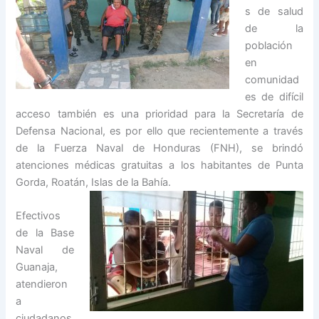
s de salud
de la
población
en
comunidad
es de difícil
acceso también es una prioridad para la Secretaría de
Defensa Nacional, es por ello que recientemente a través
de la Fuerza Naval de Honduras (FNH), se brindó
atenciones médicas gratuitas a los habitantes de Punta
Gorda, Roatán, Islas de la Ba
hía.
Efectivos
de la Base
Naval de
Guanaja,
atendieron
a
ciudadanos