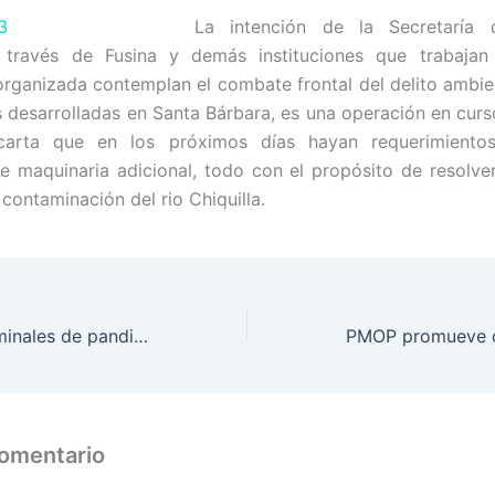
La intención de la Secretaría
 través de Fusina y demás instituciones que trabaja
organizada contemplan el combate frontal del delito ambien
 desarrolladas en Santa Bárbara, es una operación en curs
arta que en los próximos días hayan requerimientos
 maquinaria adicional, todo con el propósito de resolv
a contaminación del rio Chiquilla.
Las acciones criminales de pandillas y maras están instruidas en 80% desde las cárceles
comentario