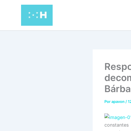
Ir
al
contenido
Respo
decom
Bárba
Por
apavon
/
1
constantes