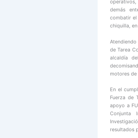
operativos,
demás ente
combatir el
chiquilla, 
Atendiendo 
de Tarea Co
alcaldía d
decomisand
motores de 
En el cumpl
Fuerza de T
apoyo a FUS
Conjunta I
Investigac
resultados p