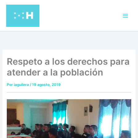
Ir
al
contenido
Respeto a los derechos para
atender a la población
Por
iaguilera
/
19 agosto, 2019