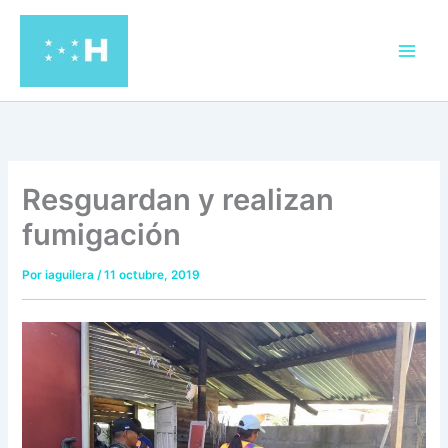
Ir
al
contenido
Resguardan y realizan
fumigación
Por
iaguilera
/
11 octubre, 2019