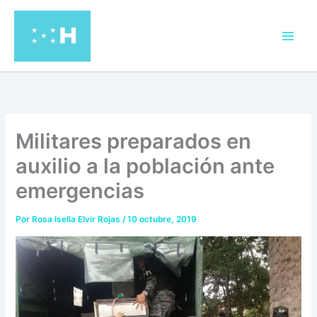
Ir
al
contenido
Militares preparados en
auxilio a la población ante
emergencias
Por
Rosa Isella Elvir Rojas
/
10 octubre, 2019