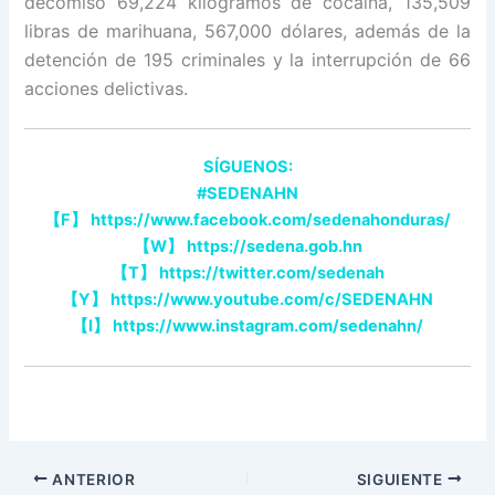
decomisó 69,224 kilogramos de cocaína, 135,509
libras de marihuana, 567,000 dólares, además de la
detención de 195 criminales y la interrupción de 66
acciones delictivas.
SÍGUENOS:
#SEDENAHN
【
F
】
https://www.facebook.com/sedenahonduras/
【
W
】
https://sedena.gob.hn
【
T
】
https://twitter.com/sedenah
【
Y
】
https://www.youtube.com/c/SEDENAHN
【
I
】
https://www.instagram.com/sedenahn/
ANTERIOR
SIGUIENTE