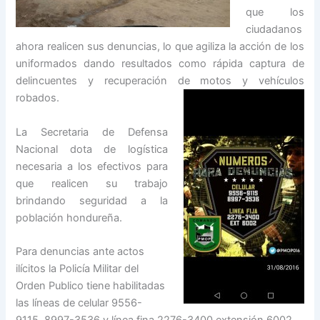
que los
ciudadanos
ahora realicen sus denuncias, lo que agiliza la acción de los
uniformados dando resultados como rápida captura de
delincuentes y recuperación de motos y vehículos
robados.
La Secretaria de Defensa
Nacional dota de logística
necesaria a los efectivos para
que realicen su trabajo
brindando seguridad a la
población hondureña.
Para denuncias ante actos
ilícitos la Policía Militar del
Orden Publico tiene habilitadas
las líneas de celular 9556-