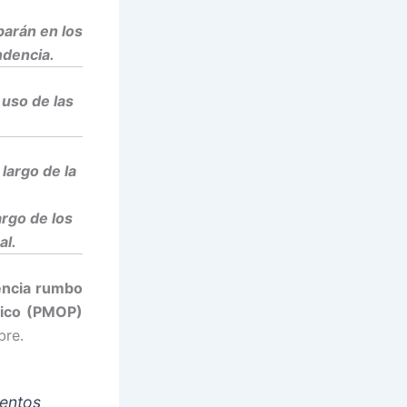
parán en los
ndencia.
uso de las
largo de la
argo de los
al.
encia
rumbo
blico (PMOP)
bre.
mentos