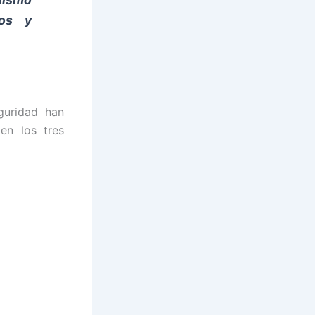
nos y
uridad han
en los tres