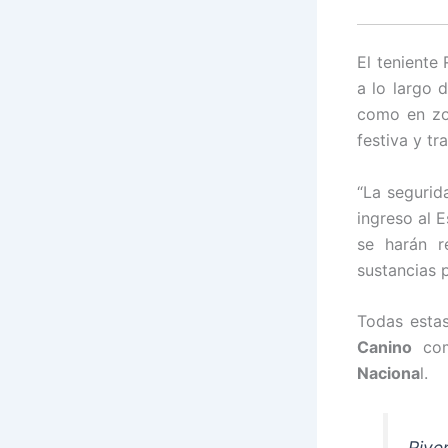
El teniente
a lo largo d
como en zon
festiva y tra
“La segurid
ingreso al E
se harán r
sustancias 
Todas esta
Canino
com
Naciona
l.
Rive