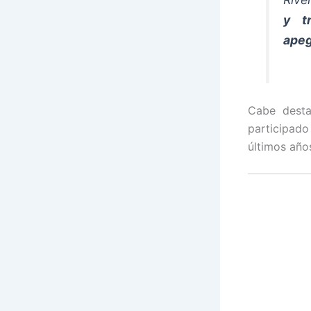
y t
apeg
Cabe dest
participad
últimos año