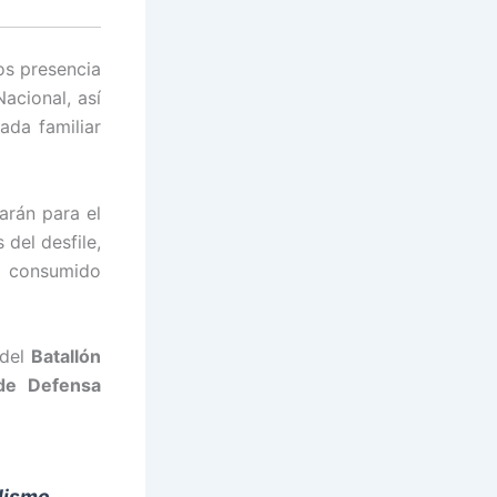
os presencia
Nacional, así
ada familiar
arán para el
 del desfile,
r consumido
 del
Batallón
de Defensa
alismo