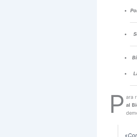
Po
S
Bi
L
P
ara 
al B
demo
«Con