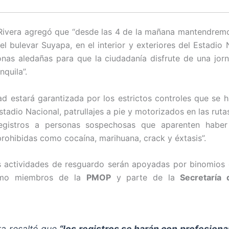
 Rivera agregó que “desde las 4 de la mañana mantendrem
el bulevar Suyapa, en el interior y exteriores del Estadio 
as aledañas para que la ciudadanía disfrute de una jorn
nquila”.
ad estará garantizada por los estrictos controles que se h
stadio Nacional, patrullajes a pie y motorizados en las rutas
egistros a personas sospechosas que aparenten habe
prohibidas como cocaína, marihuana, crack y éxtasis”.
s actividades de resguardo serán apoyadas por binomios
o miembros de la
PMOP
y parte de la
Secretaría 
ra resaltó que
“los registros se harán con profesion