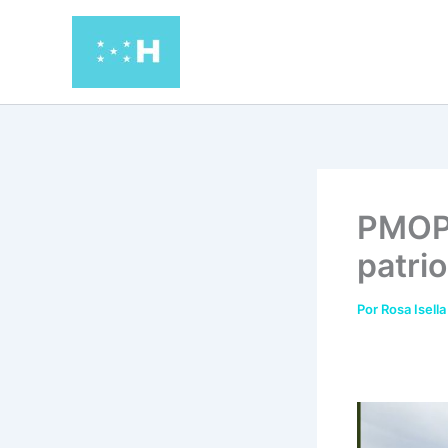
Ir
al
contenido
PMOP 
patri
Por
Rosa Isella