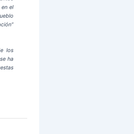
 en el
ueblo
ción”
e los
 se ha
estas