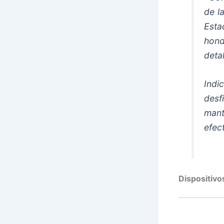
de l
Est
hond
deta
Indi
desf
mant
efec
Dispositivo