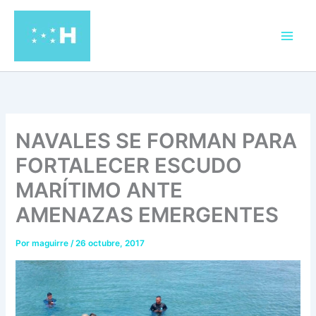
Ir
al
contenido
NAVALES SE FORMAN PARA
FORTALECER ESCUDO
MARÍTIMO ANTE
AMENAZAS EMERGENTES
Por
maguirre
/
26 octubre, 2017