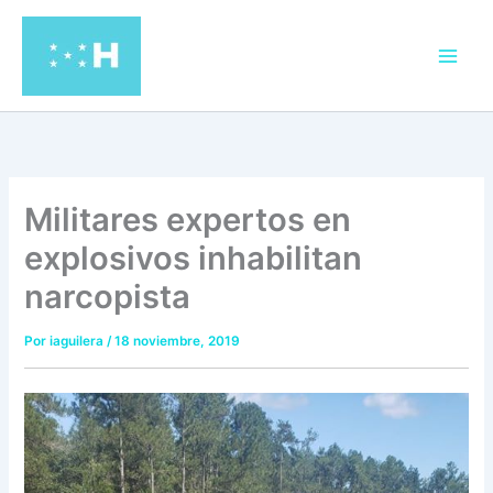
Ir
al
contenido
Militares expertos en
explosivos inhabilitan
narcopista
Por
iaguilera
/
18 noviembre, 2019