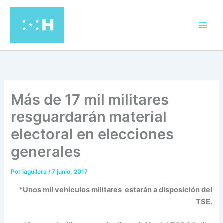
Ir
al
contenido
Más de 17 mil militares
resguardarán material
electoral en elecciones
generales
Por
iaguilera
/
7 junio, 2017
*Unos mil vehículos militares estarán a disposición del
TSE.