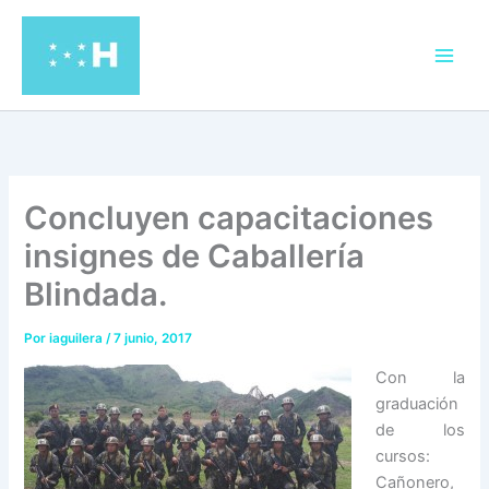
Ir
al
contenido
Concluyen capacitaciones
insignes de Caballería
Blindada.
Por
iaguilera
/
7 junio, 2017
Con la
graduación
de los
cursos:
Cañonero,