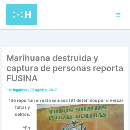
Ir
al
contenido
Marihuana destruida y
captura de personas reporta
FUSINA
Por
iaguilera
/
25 agosto, 2017
*Se reportan en esta semana
191
detenidos por diversas
f
altas y
delitos.
*En