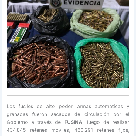
Los fusiles de alto poder, armas automáticas y
granadas fueron sacados de circulación por el
Gobierno a través de
FUSINA,
luego de realizar
434,845 retenes móviles, 460,291 retenes fijos,