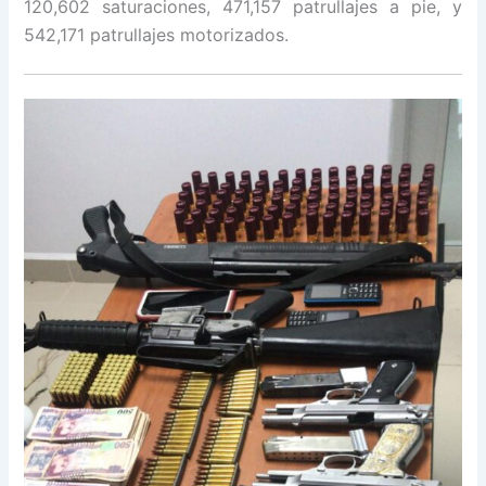
120,602 saturaciones, 471,157 patrullajes a pie, y
542,171 patrullajes motorizados.