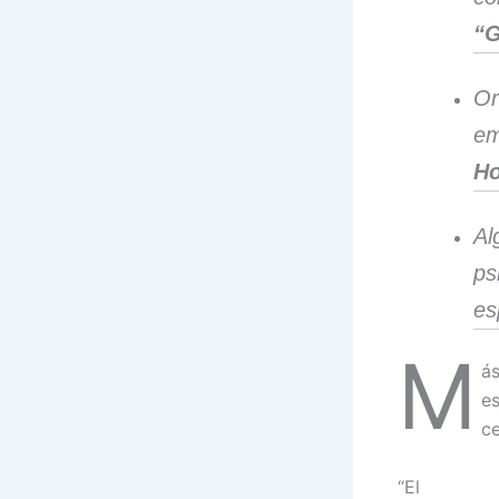
“G
Or
em
Ho
Al
ps
es
M
ás
e
ce
“El