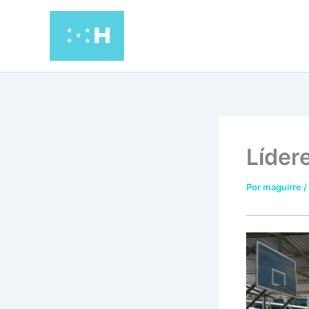
Ir
al
contenido
Líder
Por
maguirre
/