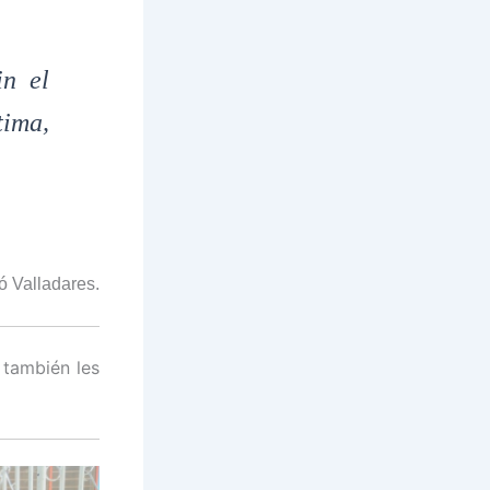
in el
tima,
ó Valladares.
 también les