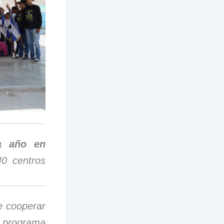
a año en
40 centros
e cooperar
l programa