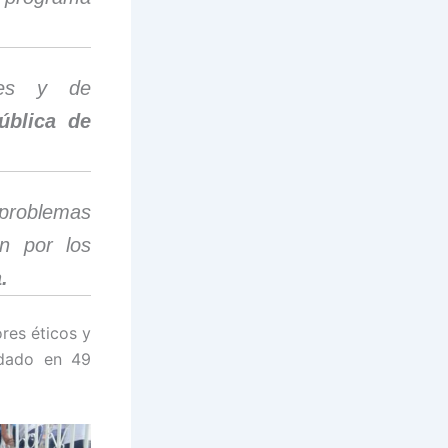
ales y de
ública de
problemas
ón por los
.
res éticos y
dado en 49