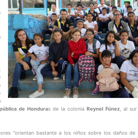
e
n
,
e
s
s
a
pública de Hondura
s de la colonia
Reynel Fúnez
, al sur
tores “orientan bastante a los niños sobre los daños de 