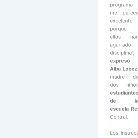
programa
me parec
excelente,
porque
ellos ha
agarrado
disciplina”,
expresó
Alba López
madre d
dos niño
estudiante
de l
escuela Re
Central.
Los instruc