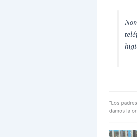
Nom
telé
higi
“Los padres
damos la or