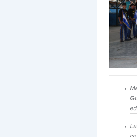
M
Gu
ed
La
co