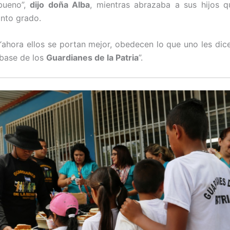
bueno”,
dijo doña Alba
, mientras abrazaba a sus hijos q
into grado.
ahora ellos se portan mejor, obedecen lo que uno les dice
base de los
Guardianes de la Patria
”.