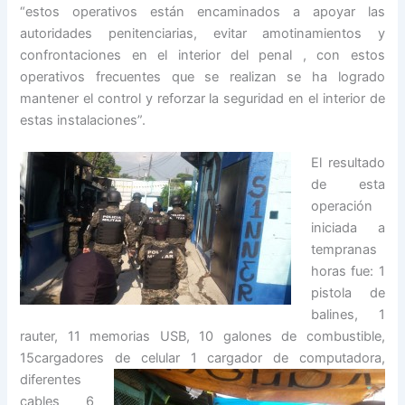
“estos operativos están encaminados a apoyar las
autoridades penitenciarias, evitar amotinamientos y
confrontaciones en el interior del penal , con estos
operativos frecuentes que se realizan se ha logrado
mantener el control y reforzar la seguridad en el interior de
estas instalaciones”.
El resultado
de esta
operación
iniciada a
tempranas
horas fue: 1
pistola de
balines, 1
rauter, 11 memorias USB, 10 galones de combustible,
15cargadores de celular 1
cargador de computadora,
diferentes
cables 6