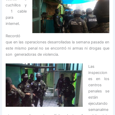
cuchillos y
1 cable
para
internet.
Recordó
que en las operaciones desarrolladas la semana pasada en
este mismo penal no se encontró ni armas ni drogas que
son generadoras de violencia.
Las
inspeccion
es en los
centros
penales se
están
ejecutando
semanalme