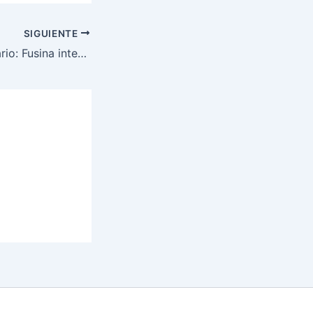
SIGUIENTE
En tercer aniversario: Fusina intensifica operativos y allanamientos a nivel nacional