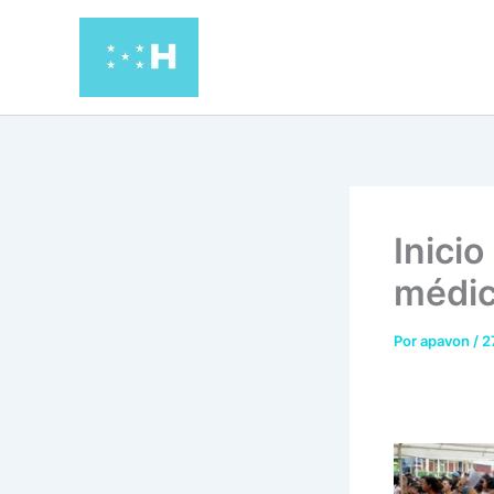
Ir
al
contenido
Inici
médic
Por
apavon
/
2
*