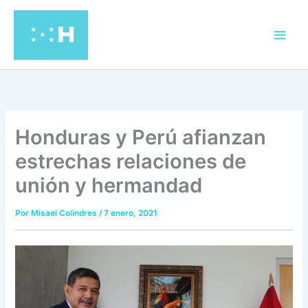
Ir
al
contenido
Honduras y Perú afianzan
estrechas relaciones de
unión y hermandad
Por
Misael Colindres
/
7 enero, 2021