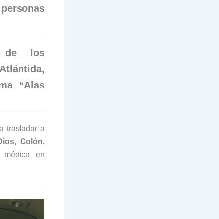
e personas
e de los
tlántida,
ama “Alas
a trasladar a
Dios, Colón,
ón médica en