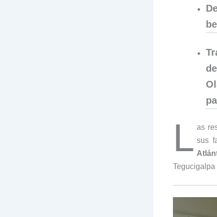
De
be
T
de
Ol
pa
L
as re
sus f
Atlá
Tegucigalpa