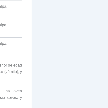
lpa,
lpa,
lpa,
menor de edad
o (vómito), y
n, una joven
sia severa y