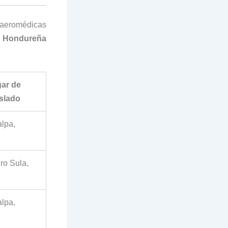
 aeromédicas
a Hondureña
ar de
slado
lpa,
ro Sula,
lpa,