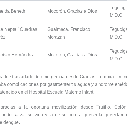
Teguciga
neida Beneth
Mocorón, Gracias a Dios
M.D.C
sé Neptalí Cuadras
Guaimaca, Francisco
Teguciga
réz
Morazán
M.D.C
Teguciga
aristo Hernández
Mocorón, Gracias a Dios
M.D.C
ma fue trasladado de emergencia desde Gracias, Lempira, un 
ba complicaciones por gastroenteritis aguda y síndrome emétic
atendido en el Hospital Escuela Materno Infantil.
racias a la oportuna movilización desde Trujillo, Coló
pudo salvar su vida y la de su hijo, al presentar preeclamp
e dengue.