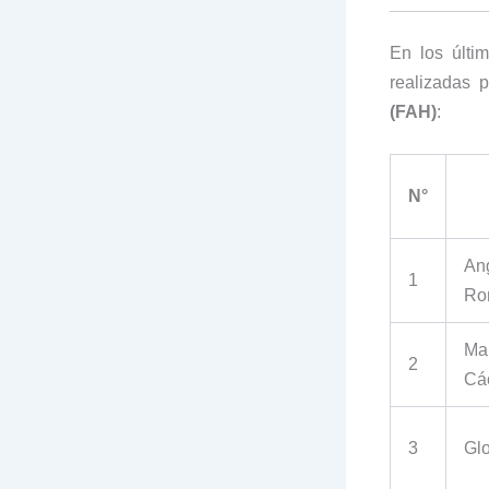
En los últi
realizadas 
(FAH)
:
N°
Ang
1
Ro
Mar
2
Cá
3
Glo