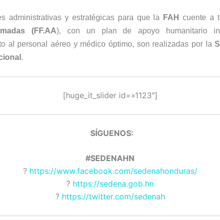
s administrativas y estratégicas para que la
FAH
cuente a t
rmadas (FF.AA
), con un plan de apoyo humanitario in
o al personal aéreo y médico óptimo, son realizadas por la
S
cional
.
[huge_it_slider id=»1123″]
SÍGUENOS
#SEDENAHN
?
https://www.facebook.com/sedenahonduras/
?
https://sedena.gob.hn
?
https://twitter.com/sedenah