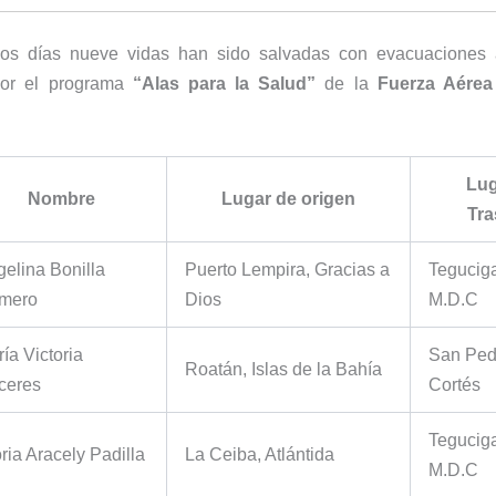
mos días nueve vidas han sido salvadas con evacuaciones
por el programa
“Alas para la Salud”
de la
Fuerza Aére
Lug
Nombre
Lugar de origen
Tra
elina Bonilla
Puerto Lempira, Gracias a
Teguciga
mero
Dios
M.D.C
ía Victoria
San Ped
Roatán, Islas de la Bahía
ceres
Cortés
Teguciga
ria Aracely Padilla
La Ceiba, Atlántida
M.D.C