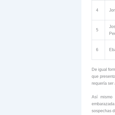
4
Jo
Jo
5
Pe
6
Eb
De igual for
que presenta
requería ser 
Así mismo g
embarazada 
sospechas d