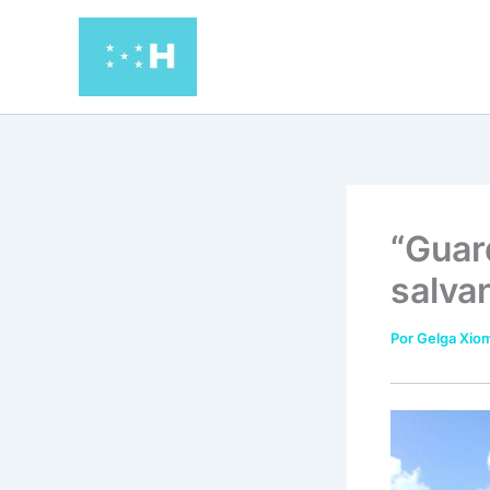
Ir
al
contenido
“Guar
salva
Por
Gelga Xiom