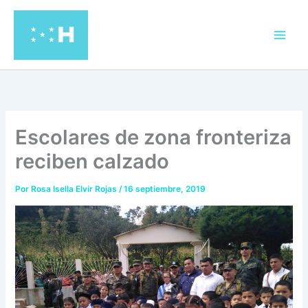
Ir
al
contenido
Escolares de zona fronteriza
reciben calzado
Por
Rosa Isella Elvir Rojas
/
16 septiembre, 2019