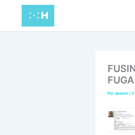
Ir
al
contenido
FUSI
FUGA
Por
apavon
/
2