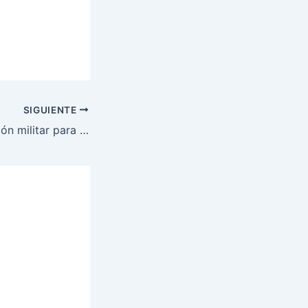
SIGUIENTE
Alerta: investigación militar para la detección de reos salvadoreños fugados y evitar ingreso a territorio