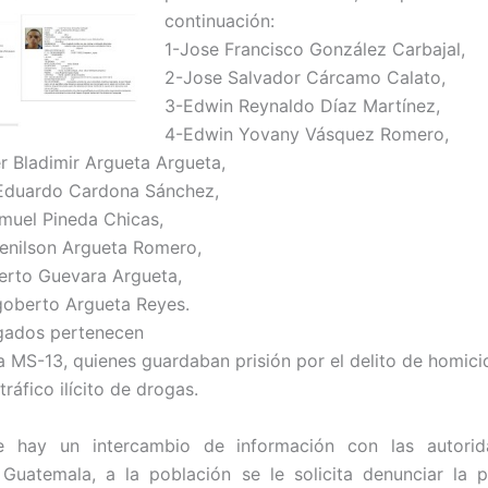
continuación:
1-Jose Francisco González Carbajal,
2-Jose Salvador Cárcamo Calato,
3-Edwin Reynaldo Díaz Martínez,
4-Edwin Yovany Vásquez Romero,
r Bladimir Argueta Argueta,
 Eduardo Cardona Sánchez,
muel Pineda Chicas,
enilson Argueta Romero,
berto Guevara Argueta,
goberto Argueta Reyes.
gados pertenecen
la MS-13, quienes guardaban prisión por el delito de homici
ráfico ilícito de drogas.
e hay un intercambio de información con las autori
Guatemala, a la población se le solicita denunciar la 