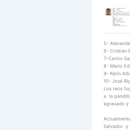
5- Alexande
6- Cristian
7-Carlos Sa
8- Mario Ed
9- Kerin Al
10- José Ri
Los reos fu
a la pandil
agravado y t
Actualment
Salvador y 