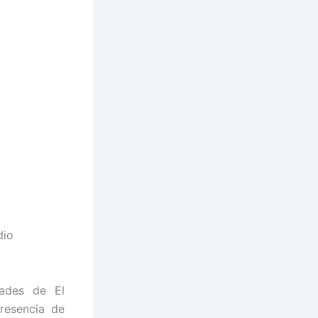
dio
dades de El
presencia de