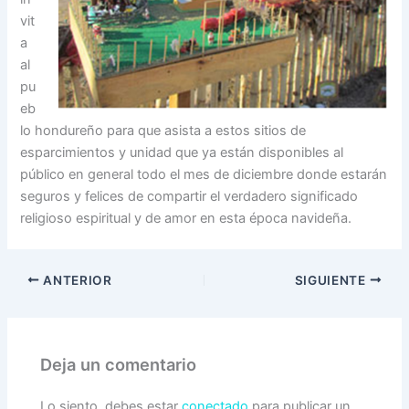
vit
a
al
pu
eb
lo hondureño para que asista a estos sitios de
esparcimientos y unidad que ya están disponibles al
público en general todo el mes de diciembre donde estarán
seguros y felices de compartir el verdadero significado
religioso espiritual y de amor en esta época navideña.
ANTERIOR
SIGUIENTE
Deja un comentario
Lo siento, debes estar
conectado
para publicar un