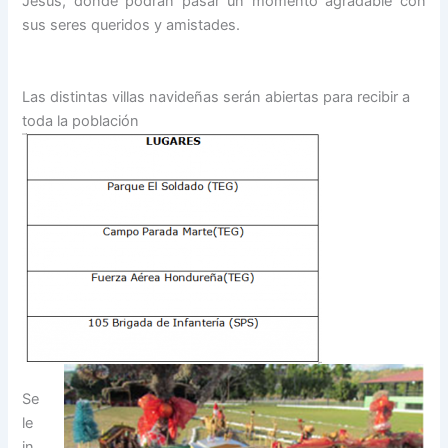
Jesús, donde podrán pasar un momento agradable con
sus seres queridos y amistades.
Las distintas villas navideñas serán abiertas para recibir a
toda la población
Se
le
in