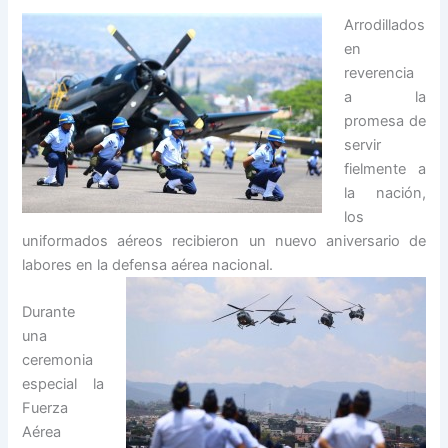
Arrodillados
en
reverencia
a la
promesa de
servir
fielmente a
la nación,
los
uniformados aéreos recibieron un nuevo aniversario de
labores en la defensa aérea nacional.
Durante
una
ceremonia
especial la
Fuerza
Aérea