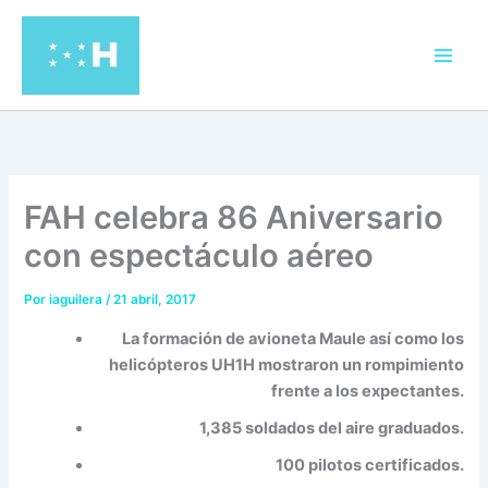
Ir
al
contenido
FAH celebra 86 Aniversario
con espectáculo aéreo
Por
iaguilera
/
21 abril, 2017
La formación de avioneta Maule así como los
helicópteros UH1H mostraron un rompimiento
frente a los expectantes.
1,385 soldados del aire graduados.
100 pilotos certificados.