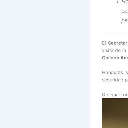
H
co
pa
El
Secretar
visita de la
Colleen An
Honduras y
seguridad p
De igual fo