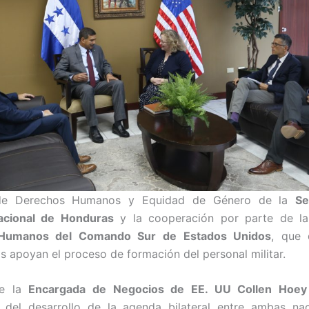
 de Derechos Humanos y Equidad de Género de la
Se
acional de Honduras
y la cooperación por parte de l
Humanos del Comando Sur de Estados Unidos
, que 
s apoyan el proceso de formación del personal militar.
de la
Encargada de Negocios de EE. UU Collen Hoey
d del desarrollo de la agenda bilateral entre ambas nac