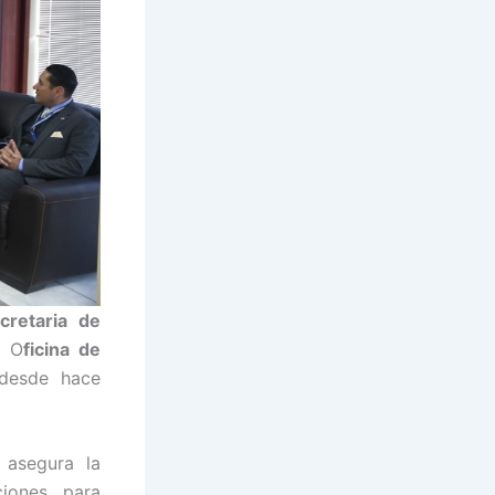
cretaria de
a O
ficina de
desde hace
asegura la
iones, para