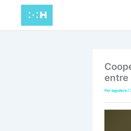
Ir
al
contenido
Coope
entre
Por
iaguilera
/