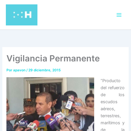
Ir
al
contenido
Vigilancia Permanente
Por
apavon
/
29 diciembre, 2015
“Producto
del refuerzo
de los
escudos
aéreos,
terrestres,
marítimos y
de la