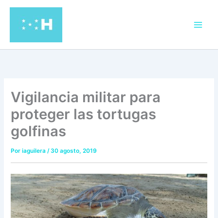
Ir
al
contenido
Vigilancia militar para
proteger las tortugas
golfinas
Por
iaguilera
/
30 agosto, 2019