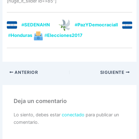
[huge_it_slider id=»85″]
#
SEDENAHN
#
PazYDemocraciaII
#
Honduras
#
Elecciones2017
ANTERIOR
SIGUIENTE
Deja un comentario
Lo siento, debes estar
conectado
para publicar un
comentario.