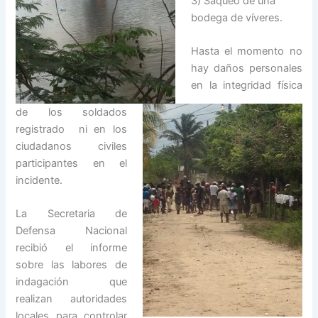
3) Saqueo de una
bodega de víveres.
Hasta el momento no
hay daños personales
en la integridad física
de los soldados
registrado ni en los
ciudadanos civiles
participantes en el
incidente.
La Secretaria de
Defensa Nacional
recibió el informe
sobre las labores de
indagación que
realizan autoridades
locales para controlar