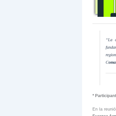
“La c
fundam
regio
C
oman
* Participan
En la reunió