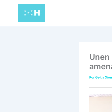
Ir
al
contenido
Unen 
amena
Por
Gelga Xiom