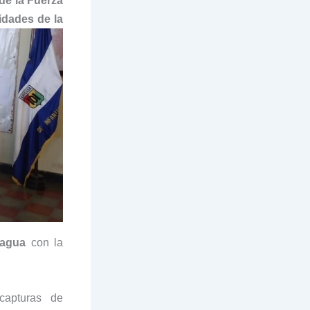
de la Fuerza
idades de la
ragua
con la
apturas de