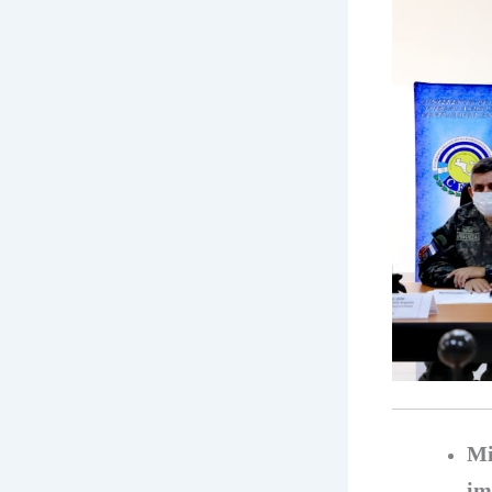
Mi
im