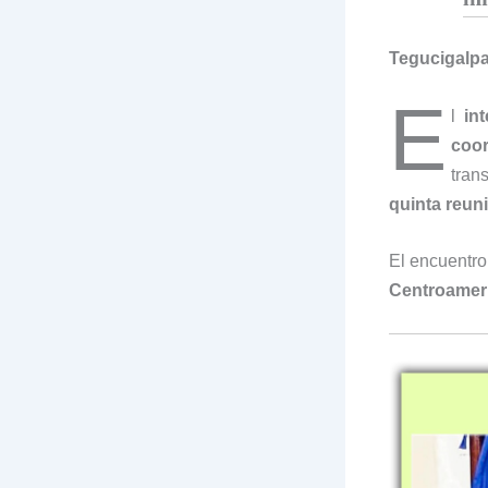
Tegucigalpa,
E
l
in
coo
tran
quinta reuni
El encuentro
Centroamer