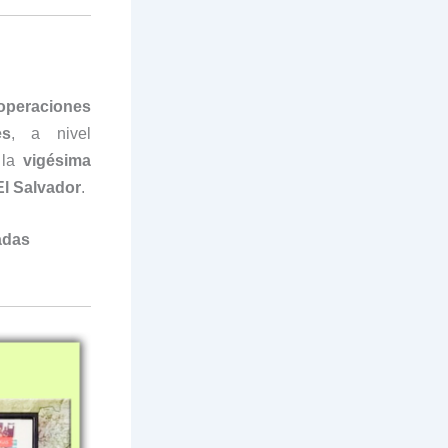
 operaciones
es
, a nivel
 la
vigésima
El Salvador
.
adas