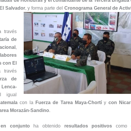
adas de Honduras y el comandante de la Tercera Brigada 
El Salvador
, y forma parte del
Cronograma General de Activ
 través
taría de
cional
,
labores
 con El
a través
rza de
enca-
l igual
atemala
con la
Fuerza de Tarea Maya-Chortí
y
con Nica
Tarea Morazán-Sandino
.
 en conjunto
ha obtenido
resultados positivos
como c