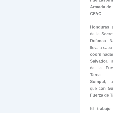
Fuerzas Arm
Armada de 
CFAC
.
Honduras
a
de la
Secre
Defensa Na
lleva a cabo
coordinadas
Salvador
, 
de la
Fue
Tarea L
Sumpul
, a
que c
on Gu
Fuerza de 
El
trabajo