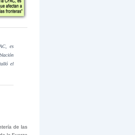
FAC, es
blación
alló el
tería de las