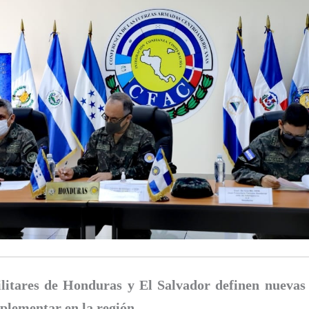
litares de Honduras y El Salvador definen nuevas
plementar en la región.